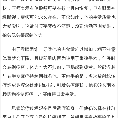
状，医师表示右侧脸颊可望在数个月内恢复，但右眼因神
经断裂，症状可能永久存在。不仅如此，他的生活质量也
大受影响，说话时咬字变得不清楚，颈部活动范围受限，
抬头低头都感到吃力。
由于吞咽困难，导致他的进食量难以增加，稍不注意
体重就会下降。且腹部肌肉因为被用于重建手术，伸展时
会感到疼痛，体力也大不如前，容易感到疲劳。脸部浮肿
与右半侧麻痹持续困扰着他。更棘手的是，多次放射线治
疗造成鼻腔深处组织缺损，引发头痛症状，他必须长期依
赖药物控制疼痛，才能维持日常生活。
尽管治疗过程艰辛且后遗症缠身，但他仍选择在社群
平台上公开分享自己的抗癌经历，希望用亲身故事给予其