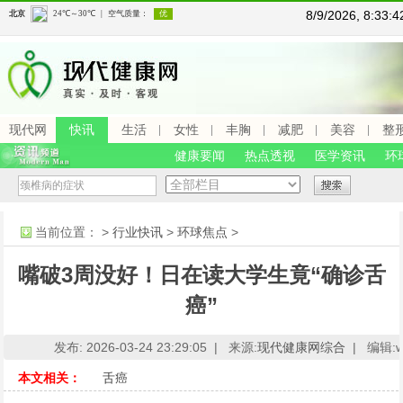
8/9/2026, 8:33
现代网
快讯
生活
女性
丰胸
减肥
美容
整
健康要闻
热点透视
医学资讯
环
当前位置：
>
行业快讯
>
环球焦点
>
嘴破3周没好！日在读大学生竟“确诊舌
癌”
发布: 2026-03-24 23:29:05 |
来源:
现代健康网综合
|
编辑:ww
本文相关：
舌癌