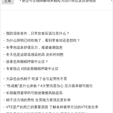
新型可生物降解纳米颗粒为治疗癌症及自身免疫
文章
预防湿疹发作，日常饮食应该注意什么？
为什么明明已经吃饱了，看到零食却还是想吃？
冬季泡温泉舒缓压力，规避健康隐患
冬天也是泌尿道感染的高 勿长时间憋
孩童也有睡眠呼吸中止症？
专家指点 6招改善睡眠呼吸中止症
大蒜也会伤精子 吃多了会引起男性不育
“性成瘾”是什么体验？4大警讯需当心 压力孤单都可能引
长期服用避孕药可能使脑瘤风险提高
精子活力强的男性 生育能力更强且更长寿
VTE是产妇死亡的重要原因 了解各种避孕方法的VTE发生率