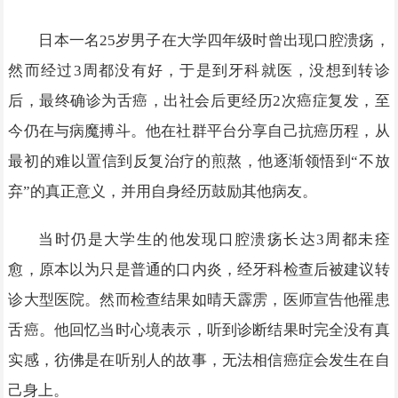
日本一名25岁男子在大学四年级时曾出现口腔溃疡，
然而经过3周都没有好，于是到牙科就医，没想到转诊
后，最终确诊为舌癌，出社会后更经历2次癌症复发，至
今仍在与病魔搏斗。他在社群平台分享自己抗癌历程，从
最初的难以置信到反复治疗的煎熬，他逐渐领悟到“不放
弃”的真正意义，并用自身经历鼓励其他病友。
当时仍是大学生的他发现口腔溃疡长达3周都未痊
愈，原本以为只是普通的口内炎，经牙科检查后被建议转
诊大型医院。然而检查结果如晴天霹雳，医师宣告他罹患
舌癌。他回忆当时心境表示，听到诊断结果时完全没有真
实感，彷佛是在听别人的故事，无法相信癌症会发生在自
己身上。