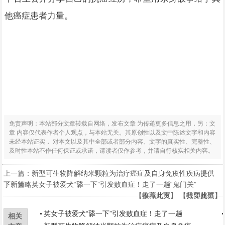
他癌症患者力量。
免责声明：本站部分文章转载自网络，发布文章 为传递更多信息之用，另：文
章 内容仅代表作者个人观点，与本站无关。其原创性以及文中陈述文字和内容
未经本站证实， 对本文以及其中全部或者部分内容、文字的真实性、完整性、
及时性本站不作任何保证或承诺，请读者仅作参考，并请自行核实相关内容。
上一篇：
新型可生物降解纳米颗粒为治疗癌症及自身免疫性疾病提供
了新策略
下一篇：
英女子被爱犬“舔一下”引发败血症！走了一趟“鬼门关”
【
【
收藏此页
推荐此文
】 【
】 【
打印此页
我要挑错
】
】
英女子被爱犬“舔一下”引发败血症！走了一趟
相关