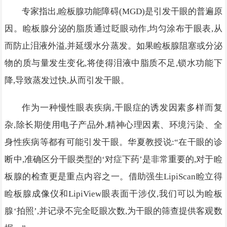
专家指出,睑板腺功能障碍(MGD)是引发干眼的普遍原
因。睑板腺分泌的脂质通过眨眼动作,均匀涂布于眼表,从
而防止泪液外溢,并延缓水分蒸发。如果睑板腺阻塞或分泌
物的质与量发生变化,将使得泪液中脂质不足,锁水功能下
降,导致蒸发过快,从而引发干眼。
作为一种慢性眼表疾病,干眼症的诱发因素多样而复
杂,除长期使用电子产品外,精神心理因素、环境污染、全
身性疾病等都有可能引发干眼。华夏教授说:“在干眼的诊
断中,准确区分干眼类型的‘对症下药’是非常重要的,对于睑
板腺的检查更是重点内容之一。借助强生LipiScan睑立得
睑板腺成像仪和LipiView眼表面干涉仪,我们可以为睑板
腺‘拍照’,并记录不完全眨眼次数,为干眼的筛查提供客观数