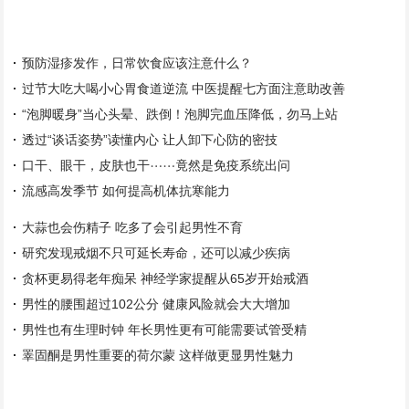
预防湿疹发作，日常饮食应该注意什么？
过节大吃大喝小心胃食道逆流 中医提醒七方面注意助改善
“泡脚暖身”当心头晕、跌倒！泡脚完血压降低，勿马上站
透过“谈话姿势”读懂内心 让人卸下心防的密技
口干、眼干，皮肤也干⋯⋯竟然是免疫系统出问
流感高发季节 如何提高机体抗寒能力
大蒜也会伤精子 吃多了会引起男性不育
研究发现戒烟不只可延长寿命，还可以减少疾病
贪杯更易得老年痴呆 神经学家提醒从65岁开始戒酒
男性的腰围超过102公分 健康风险就会大大增加
男性也有生理时钟 年长男性更有可能需要试管受精
睪固酮是男性重要的荷尔蒙 这样做更显男性魅力