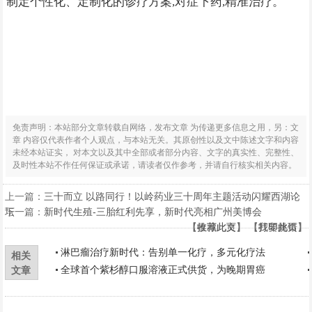
制定个性化、定制化的诊疗方案,对症下药,精准治疗。
免责声明：本站部分文章转载自网络，发布文章 为传递更多信息之用，另：文
章 内容仅代表作者个人观点，与本站无关。其原创性以及文中陈述文字和内容
未经本站证实， 对本文以及其中全部或者部分内容、文字的真实性、完整性、
及时性本站不作任何保证或承诺，请读者仅作参考，并请自行核实相关内容。
上一篇：
三十而立 以路同行！以岭药业三十周年主题活动闪耀西湖论
坛
下一篇：
新时代生殖-三胎红利先享，新时代亮相广州美博会
【
【
收藏此页
推荐此文
】 【
】 【
打印此页
我要挑错
】
】
淋巴瘤治疗新时代：告别单一化疗，多元化疗法
相关
全球首个紫杉醇口服溶液正式供货，为晚期胃癌
文章