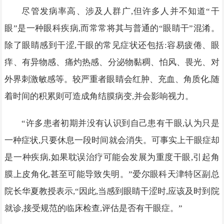
尽管发病率高、涉及人群广,但许多人并不知道“干
眼”是一种眼科疾病,而常常将其与普通的“眼睛干”混淆。
除了眼睛感到干涩,干眼的常见症状还包括:容易疲倦、眼
痒、有异物感、痛灼热感、分泌物黏稠、怕风、畏光、对
外界刺激敏感等。较严重者眼睛会红肿、充血、角质化,随
着时间的积累则可造成角结膜病变,并会影响视力。
“许多患者初期并没有认识到自己患有干眼,认为只是
一种症状,只要休息一段时间就会消失。可事实上干眼症却
是一种疾病,如果耽误治疗可能会发展为重度干眼,引起角
膜上皮角化,甚至可能导致失明。”爱尔眼科天津特区副总
院长华夏教授表示,“因此,当感到眼睛干涩时,应该及时到院
就诊,接受规范的临床检查,评估是否有干眼症。”