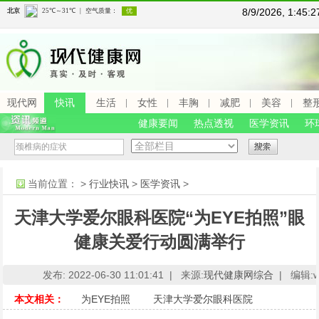
8/9/2026, 1:45
现代网
快讯
生活
女性
丰胸
减肥
美容
整
健康要闻
热点透视
医学资讯
环
当前位置：
>
行业快讯
>
医学资讯
>
天津大学爱尔眼科医院“为EYE拍照”眼
健康关爱行动圆满举行
发布: 2022-06-30 11:01:41 |
来源:
现代健康网综合
|
编辑:ww
本文相关：
为EYE拍照
天津大学爱尔眼科医院