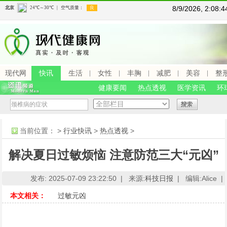
8/9/2026, 2:08
现代网
快讯
生活
女性
丰胸
减肥
美容
整
健康要闻
热点透视
医学资讯
环
当前位置：
>
行业快讯
>
热点透视
>
解决夏日过敏烦恼 注意防范三大“元凶”
发布: 2025-07-09 23:22:50 |
来源:
科技日报
|
编辑:Alice |
本文相关：
过敏元凶