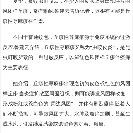
夏季，被蚊虫叮咬后，不少人的皮肤上会出现连片的
风团样丘疹，奇痒难耐.鲁建云告诉记者，这很有可能是丘
疹性荨麻疹在作祟.
不同于普通蚊包，丘疹性荨麻疹源于免疫系统的过激
反应.鲁建云介绍，丘疹性荨麻疹又称为“虫咬皮炎”，是昆
虫叮咬所致的一种过敏反应，以鲜红色风团样丘疹伴瘙痒
为主要表征.
她介绍，丘疹性荨麻疹出现之初为皮色或红色的风团
样丘疹.当炎症扩散至周围组织，则可能诱发风团样改变，
形成粉红或苍白色的“周边风团”，并伴有剧烈瘙痒.随着人
们不断搔抓，可导致风团扩大、水肿及瘙痒加剧，甚至生
成水疱，引发继发感染或遗留色素沉着、瘢痕.