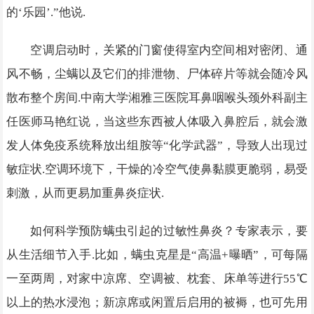
的‘乐园’.”他说.
空调启动时，关紧的门窗使得室内空间相对密闭、通
风不畅，尘螨以及它们的排泄物、尸体碎片等就会随冷风
散布整个房间.中南大学湘雅三医院耳鼻咽喉头颈外科副主
任医师马艳红说，当这些东西被人体吸入鼻腔后，就会激
发人体免疫系统释放出组胺等“化学武器”，导致人出现过
敏症状.空调环境下，干燥的冷空气使鼻黏膜更脆弱，易受
刺激，从而更易加重鼻炎症状.
如何科学预防螨虫引起的过敏性鼻炎？专家表示，要
从生活细节入手.比如，螨虫克星是“高温+曝晒”，可每隔
一至两周，对家中凉席、空调被、枕套、床单等进行55℃
以上的热水浸泡；新凉席或闲置后启用的被褥，也可先用