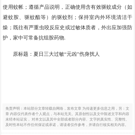
使用蚊帐；遵循产品说明，正确使用含有效驱蚊成分（如
避蚊胺、驱蚊酯等）的驱蚊剂；保持室内外环境清洁干
燥；既往有严重虫咬反应史或过敏体质者，外出应加强防
护，家中可常备抗组胺药物.
原标题：夏日三大过敏“元凶”伤身扰人
免责声明：本站部分文章转载自网络，发布文章 为传递更多信息之用，另：文
章 内容仅代表作者个人观点，与本站无关。其原创性以及文中陈述文字和内容
未经本站证实， 对本文以及其中全部或者部分内容、文字的真实性、完整性、
及时性本站不作任何保证或承诺，请读者仅作参考，并请自行核实相关内容。