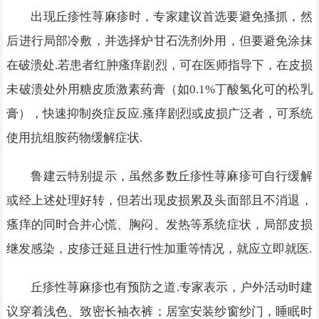
出现丘疹性荨麻疹时，专家建议首选要避免搔抓，然
后进行局部冷敷，并选择炉甘石洗剂外用，但要避免涂抹
在破溃处.若患者红肿瘙痒剧烈，可在医师指导下，在皮损
未破溃处外用糖皮质激素药膏（如0.1%丁酸氢化可的松乳
膏），快速抑制炎症反应.瘙痒剧烈或皮损广泛者，可系统
使用抗组胺药物缓解症状.
鲁建云特别提示，虽然多数丘疹性荨麻疹可自行缓解
或经上述处理好转，但若出现皮损累及头面部且不消退，
瘙痒的同时合并心慌、胸闷、发热等系统症状，局部皮损
继发感染，皮疹迁延且进行性加重等情况，就应立即就医.
丘疹性荨麻疹也有预防之道.专家表示，户外活动时建
议穿着浅色、致密长袖衣裤；居室安装纱窗纱门，睡眠时