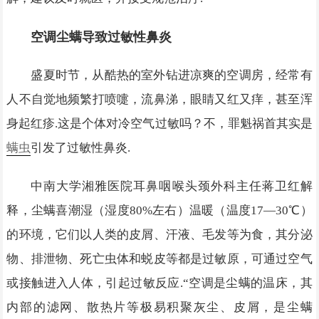
空调尘螨导致过敏性鼻炎
盛夏时节，从酷热的室外钻进凉爽的空调房，经常有
人不自觉地频繁打喷嚏，流鼻涕，眼睛又红又痒，甚至浑
身起红疹.这是个体对冷空气过敏吗？不，罪魁祸首其实是
螨虫
引发了过敏性鼻炎.
中南大学湘雅医院耳鼻咽喉头颈外科主任蒋卫红解
释，尘螨喜潮湿（湿度80%左右）温暖（温度17—30℃）
的环境，它们以人类的皮屑、汗液、毛发等为食，其分泌
物、排泄物、死亡虫体和蜕皮等都是过敏原，可通过空气
或接触进入人体，引起过敏反应.“空调是尘螨的温床，其
内部的滤网、散热片等极易积聚灰尘、皮屑，是尘螨