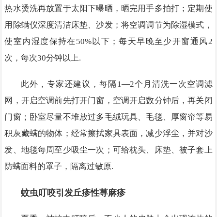
热水烫洗再放置于太阳下曝晒，晒完用手多拍打；定期使
用除螨仪深度清洁床垫、沙发；将空调调节为除湿模式，
使室内湿度保持在50%以下；每天早晚至少开窗通风2
次，每次30分钟以上.
此外，专家还建议，每隔1—2个月清洗一次空调滤
网，开启空调前先打开门窗，空调开启数分钟后，再关闭
门窗；卧室尽量不堆放过多毛绒玩具、毛毯、厚窗帘等易
积灰藏螨的物体；经常擦拭家具表面，减少浮尘，并对沙
发、地毯每周至少吸尘一次；可给枕头、床垫、被子套上
防螨面料的罩子，隔离过敏原.
蚊虫叮咬引发丘疹性荨麻疹