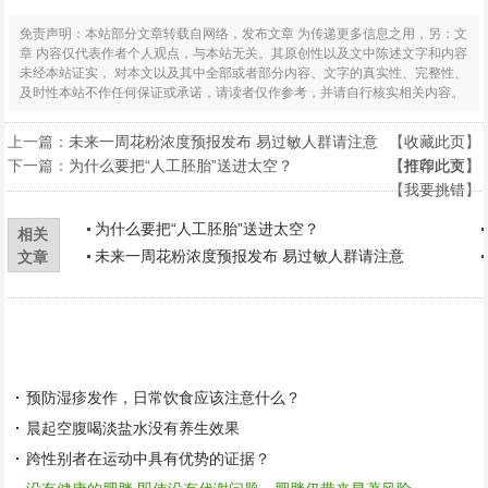
免责声明：本站部分文章转载自网络，发布文章 为传递更多信息之用，另：文
章 内容仅代表作者个人观点，与本站无关。其原创性以及文中陈述文字和内容
未经本站证实， 对本文以及其中全部或者部分内容、文字的真实性、完整性、
及时性本站不作任何保证或承诺，请读者仅作参考，并请自行核实相关内容。
上一篇：
未来一周花粉浓度预报发布 易过敏人群请注意
【
收藏此页
】
下一篇：
为什么要把“人工胚胎”送进太空？
【
【
打印此页
推荐此文
】
】
【
我要挑错
】
为什么要把“人工胚胎”送进太空？
相关
未来一周花粉浓度预报发布 易过敏人群请注意
文章
预防湿疹发作，日常饮食应该注意什么？
晨起空腹喝淡盐水没有养生效果
跨性别者在运动中具有优势的证据？