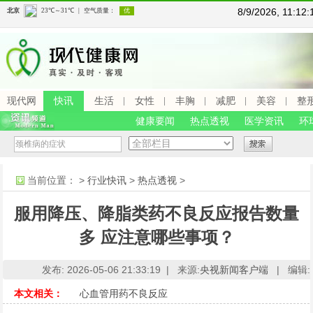
8/9/2026, 11:1
现代网
快讯
生活
女性
丰胸
减肥
美容
整
健康要闻
热点透视
医学资讯
环
当前位置：
>
行业快讯
>
热点透视
>
服用降压、降脂类药不良反应报告数量
多 应注意哪些事项？
发布: 2026-05-06 21:33:19 |
来源:
央视新闻客户端
|
编辑:A
本文相关：
心血管用药不良反应