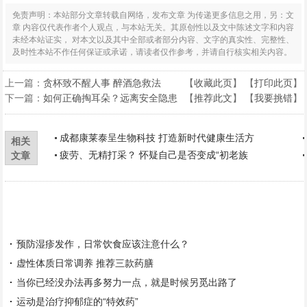
免责声明：本站部分文章转载自网络，发布文章 为传递更多信息之用，另：文
章 内容仅代表作者个人观点，与本站无关。其原创性以及文中陈述文字和内容
未经本站证实， 对本文以及其中全部或者部分内容、文字的真实性、完整性、
及时性本站不作任何保证或承诺，请读者仅作参考，并请自行核实相关内容。
上一篇：
贪杯致不醒人事 醉酒急救法
【
收藏此页
】 【
打印此页
】
下一篇：
如何正确掏耳朵？远离安全隐患
【
推荐此文
】 【
我要挑错
】
成都康莱泰呈生物科技 打造新时代健康生活方
相关
疲劳、无精打采？ 怀疑自己是否变成“初老族
文章
预防湿疹发作，日常饮食应该注意什么？
虚性体质日常调养 推荐三款药膳
当你已经没办法再多努力一点，就是时候另觅出路了
运动是治疗抑郁症的“特效药”