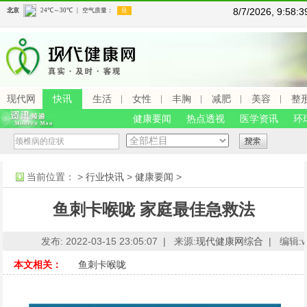
8/7/2026, 9:58
现代网
快讯
生活
女性
丰胸
减肥
美容
整
健康要闻
热点透视
医学资讯
环
当前位置：
>
行业快讯
>
健康要闻
>
鱼刺卡喉咙 家庭最佳急救法
发布: 2022-03-15 23:05:07 |
来源:
现代健康网综合
|
编辑:ww
本文相关：
鱼刺卡喉咙