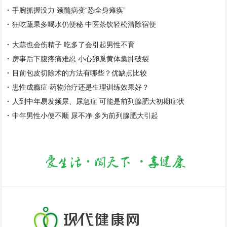
手腕抓握没力 颈髓病变“恐全身瘫痪”
狂吃蔬果多喝水仍便秘 中医茶饮轻松清除宿便
大蒜也会伤精子 吃多了会引起男性不育
房事后下腹疼痛难忍 小心卵巢黄体囊肿破裂
目前包皮切除术的方法有哪些？优缺点比较
患性成瘾症 药物治疗还是生理训练效果好？
人到中年易发频尿、尿急症 可能是前列腺肥大初期症状
中年男性小便不顺 尿不净 多为前列腺肥大引起