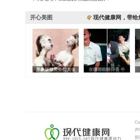
开心美图
现代健康网，带给
形象版做爱姿势大全
在哪都能睡得香 牛
Co
声
留