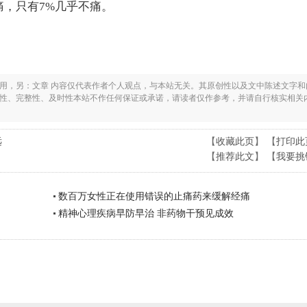
痛，只有7%几乎不痛。
之用，另：文章 内容仅代表作者个人观点，与本站无关。其原创性以及文中陈述文字和
实性、完整性、及时性本站不作任何保证或承诺，请读者仅作参考，并请自行核实相关
远
【
收藏此页
】 【
打印此
【
推荐此文
】 【
我要挑
数百万女性正在使用错误的止痛药来缓解经痛
精神心理疾病早防早治 非药物干预见成效