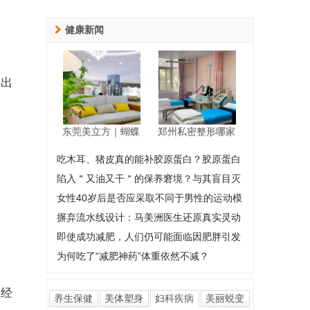
健康新闻
排出
东莞美立方｜蝴蝶
郑州私密整形哪家
吃木耳、猪皮真的能补胶原蛋白？胶原蛋白
陷入＂又油又干＂的保养窘境？与其盲目灭
女性40岁后是否应采取不同于男性的运动模
摒弃流水线设计：马美洲医生还原真实灵动
即使成功减肥，人们仍可能面临因肥胖引发
为何吃了“减肥神药”体重依然不减？
的经
养生保健
美体塑身
妇科疾病
美丽蜕变