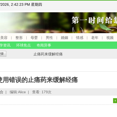
6/2026, 2:42:24 PM 星期四
美容
整形
母婴
男性
婚姻
情感
老年
视频
学资讯
环球焦点
奇闻异事
止痛药来缓解经痛
使用错误的止痛药来缓解经痛
合
|
编辑:Alice |
查看:
179次