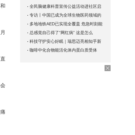
条和
全民脑健康科普宣传公益活动进社区启
专访丨中国已成为全球生物医药领域的
多地地铁AED已实现全覆盖 危急时刻能
与月
总感觉自己得了“网红病” 这是怎么
科技守护安心好眠｜瑞思迈亮相知乎新
咖啡中化合物能活化体内蛋白质受体
一直
也会
止痛