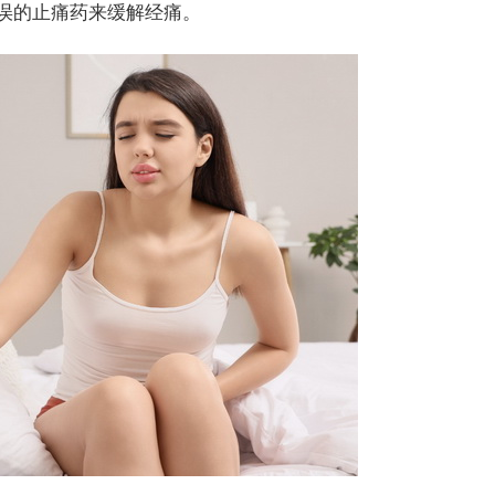
误的止痛药来缓解经痛。