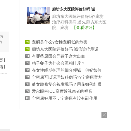
廊坊东大医院评价好吗 诚
廊坊东大医院评价好吗?廊坊
治疗妇科疾病,首先廊坊东大医
院。廊坊...
【查看详细】
内
内
睾酮是什么?女性睾酮低的危害
廊坊东大医院评价好吗 诚信诊疗承诺
有哪些原因会导致子宫大出血
页
】
精子卵子为什么会互相排斥？
错
】
在女性经期护理的细分领域，俏妃如何
宁密康可以调理妇科病吗??宁密康官方
处女膜修复会被发现吗？用花姐落红膜
爱尔眼科ICL 高度近视患者的福音
宁密康好用不，宁密康有没有副作用