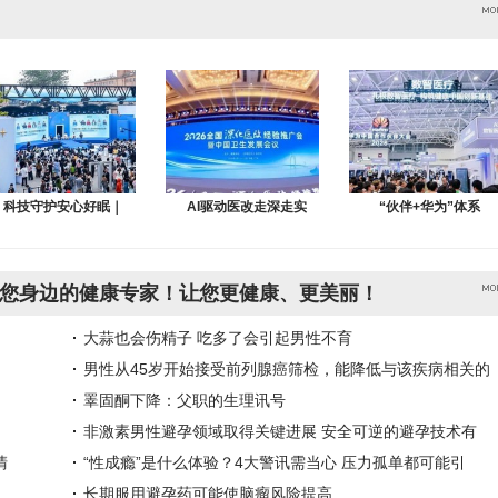
科技守护安心好眠｜
AI驱动医改走深走实
“伙伴+华为”体系
您身边的健康专家！让您更健康、更美丽！
大蒜也会伤精子 吃多了会引起男性不育
男性从45岁开始接受前列腺癌筛检，能降低与该疾病相关的
睪固酮下降：父职的生理讯号
非激素男性避孕领域取得关键进展 安全可逆的避孕技术有
清
“性成瘾”是什么体验？4大警讯需当心 压力孤单都可能引
长期服用避孕药可能使脑瘤风险提高