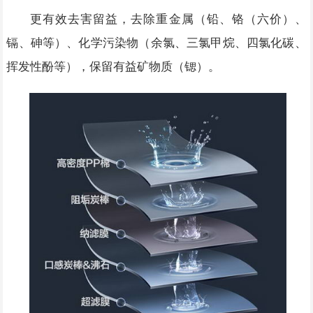
更有效去害留益，去除重金属（铅、铬（六价）、
镉、砷等）、化学污染物（余氯、三氯甲烷、四氯化碳、
挥发性酚等），保留有益矿物质（锶）。