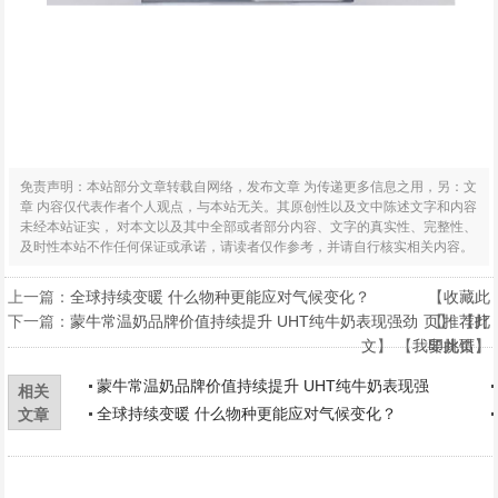
免责声明：本站部分文章转载自网络，发布文章 为传递更多信息之用，另：文
章 内容仅代表作者个人观点，与本站无关。其原创性以及文中陈述文字和内容
未经本站证实， 对本文以及其中全部或者部分内容、文字的真实性、完整性、
及时性本站不作任何保证或承诺，请读者仅作参考，并请自行核实相关内容。
上一篇：
全球持续变暖 什么物种更能应对气候变化？
【
收藏此
下一篇：
蒙牛常温奶品牌价值持续提升 UHT纯牛奶表现强劲
页
【
】 【
推荐此
打
文
】 【
我要挑错
印此页
】
】
蒙牛常温奶品牌价值持续提升 UHT纯牛奶表现强
相关
全球持续变暖 什么物种更能应对气候变化？
文章