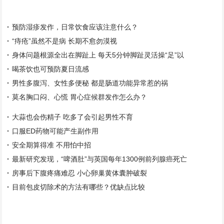
预防湿疹发作，日常饮食应该注意什么？
“痔疮”虽然不是病 长期不愈勿漠视
身体问题根源全出在脚趾上 每天5分钟脚趾灵活操“足”以
喝茶饮也可预防夏日流感
男性多腹泻、女性多便秘 都是肠道功能异常惹的祸
莫名胸口闷、心慌 胃心症候群发作怎么办？
大蒜也会伤精子 吃多了会引起男性不育
口服ED药物可能产生副作用
安全期算得准 不用怕中招
最新研究发现，“啤酒肚”与英国每年1300例前列腺癌死亡
房事后下腹疼痛难忍 小心卵巢黄体囊肿破裂
目前包皮切除术的方法有哪些？优缺点比较