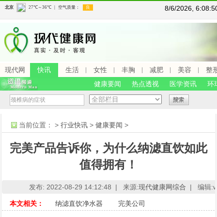
8/6/2026, 6:08
现代网
快讯
生活
女性
丰胸
减肥
美容
整
健康要闻
热点透视
医学资讯
环
当前位置：
>
行业快讯
>
健康要闻
>
完美产品告诉你，为什么纳滤直饮如此
值得拥有！
发布: 2022-08-29 14:12:48 |
来源:
现代健康网综合
|
编辑:ww
本文相关：
纳滤直饮净水器
完美公司