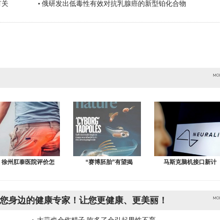
有关
俄研发出低毒性有效对抗乳腺癌的新型铂化合物
徐州肛泰医院评价怎
“赛博胚胎”有望揭
马斯克脑机接口新计
您身边的健康专家！让您更健康、更美丽！