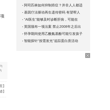
阿司匹林如何抑制癌症？并非人人都适
基因疗法驱动再生遗传密码 有望帮人
生项
“AI医生”能够及时诊断肝病，可能在
英国颁布一项法案 禁止2008年之后出
怀孕期间使用乙酰氨基酚可能引发孩子
智能探针“按需发光”追踪蛋白质活动
内
内
页
】
错
】