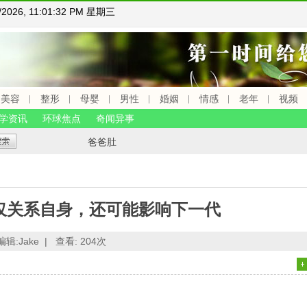
5/2026, 11:01:32 PM 星期三
美容
整形
母婴
男性
婚姻
情感
老年
视频
学资讯
环球焦点
奇闻异事
爸爸肚
仅关系自身，还可能影响下一代
编辑:Jake |
查看:
204次