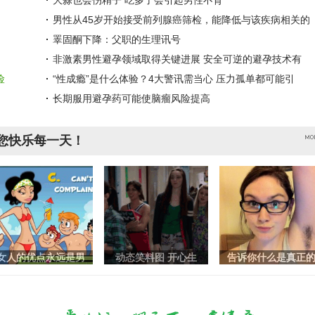
大蒜也会伤精子 吃多了会引起男性不育
男性从45岁开始接受前列腺癌筛检，能降低与该疾病相关的
睪固酮下降：父职的生理讯号
非激素男性避孕领域取得关键进展 安全可逆的避孕技术有
险
“性成瘾”是什么体验？4大警讯需当心 压力孤单都可能引
长期服用避孕药可能使脑瘤风险提高
您快乐每一天！
女人的优点永远是男
动态笑料图 开心生
告诉你什么是真正