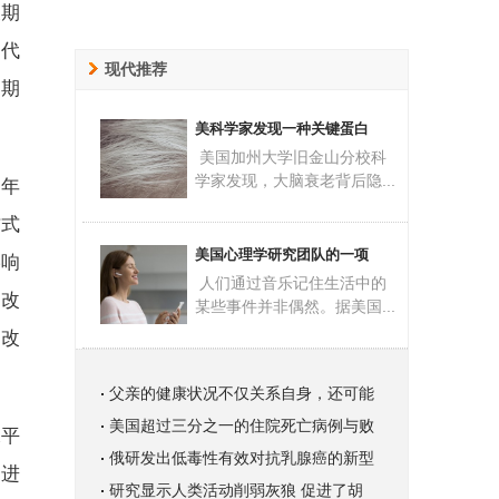
长期
一代
现代推荐
一期
美科学家发现一种关键蛋白
美国加州大学旧金山分校科
学家发现，大脑衰老背后隐...
近年
方式
美国心理学研究团队的一项
影响
人们通过音乐记住生活中的
过改
某些事件并非偶然。据美国...
到改
父亲的健康状况不仅关系自身，还可能
美国超过三分之一的住院死亡病例与败
水平
俄研发出低毒性有效对抗乳腺癌的新型
同进
研究显示人类活动削弱灰狼 促进了胡