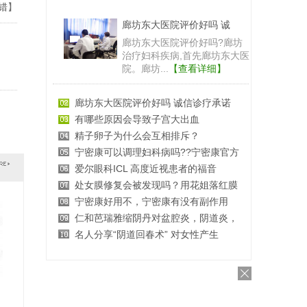
错
】
廊坊东大医院评价好吗 诚
廊坊东大医院评价好吗?廊坊
治疗妇科疾病,首先廊坊东大医
院。廊坊...
【查看详细】
廊坊东大医院评价好吗 诚信诊疗承诺
有哪些原因会导致子宫大出血
精子卵子为什么会互相排斥？
宁密康可以调理妇科病吗??宁密康官方
爱尔眼科ICL 高度近视患者的福音
处女膜修复会被发现吗？用花姐落红膜
宁密康好用不，宁密康有没有副作用
仁和芭瑞雅缩阴丹对盆腔炎，阴道炎，
名人分享“阴道回春术” 对女性产生