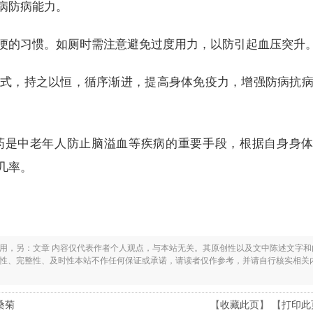
病防病能力。
便的习惯。如厕时需注意避免过度用力，以防引起血压突升
式，持之以恒，循序渐进，提高身体免疫力，增强防病抗
药是中老年人防止脑溢血等疾病的重要手段，根据自身身
几率。
之用，另：文章 内容仅代表作者个人观点，与本站无关。其原创性以及文中陈述文字和
实性、完整性、及时性本站不作任何保证或承诺，请读者仅作参考，并请自行核实相关
桑菊
【
收藏此页
】 【
打印此