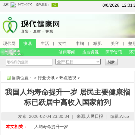
8/8/2026, 12:3
现代网
快讯
生活
女性
丰胸
减肥
美容
整
健康要闻
热点透视
医学资讯
环
当前位置：
>
行业快讯
>
热点透视
>
我国人均寿命提升一岁 居民主要健康指
标已跃居中高收入国家前列
发布: 2026-02-04 23:30:34 |
来源:
人民日报
|
编辑:Alice |
本文相关：
人均寿命提升一岁