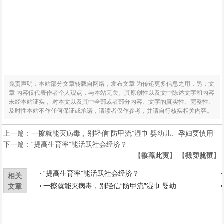
免责声明：本站部分文章转载自网络，发布文章 为传递更多信息之用，另：文
章 内容仅代表作者个人观点，与本站无关。其原创性以及文中陈述文字和内容
未经本站证实， 对本文以及其中全部或者部分内容、文字的真实性、完整性、
及时性本站不作任何保证或承诺，请读者仅作参考，并请自行核实相关内容。
上一篇：
一擦就能灭病毒，别轻信“防甲流”湿巾 婴幼儿、孕妇要慎用
下一篇：
“提高生育率”能活跃社会经济？
【
【
收藏此页
推荐此文
】 【
】 【
打印此页
我要挑错
】
】
“提高生育率”能活跃社会经济？
相关
一擦就能灭病毒，别轻信“防甲流”湿巾 婴幼
文章