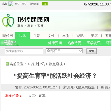
8/7/2026, 11:3
现代网
快讯
生活
女性
丰胸
减肥
美容
整
健康要闻
热点透视
医学资讯
环
当前位置：
>
行业快讯
>
热点透视
>
“提高生育率”能活跃社会经济？
发布: 2026-03-11 00:01:27 |
来源:
现代健康网综合
|
编辑:ww
本文相关：
提高生育率