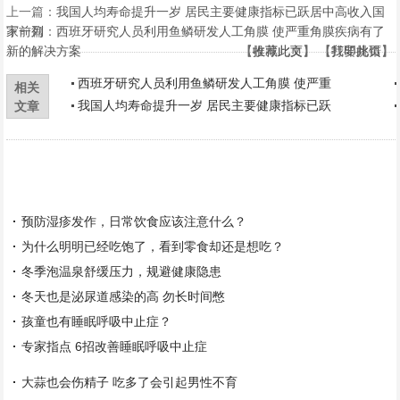
上一篇：
我国人均寿命提升一岁 居民主要健康指标已跃居中高收入国
家前列
下一篇：
西班牙研究人员利用鱼鳞研发人工角膜 使严重角膜疾病有了
新的解决方案
【
【
收藏此页
推荐此文
】 【
】 【
打印此页
我要挑错
】
】
西班牙研究人员利用鱼鳞研发人工角膜 使严重
相关
我国人均寿命提升一岁 居民主要健康指标已跃
文章
预防湿疹发作，日常饮食应该注意什么？
为什么明明已经吃饱了，看到零食却还是想吃？
冬季泡温泉舒缓压力，规避健康隐患
冬天也是泌尿道感染的高 勿长时间憋
孩童也有睡眠呼吸中止症？
专家指点 6招改善睡眠呼吸中止症
大蒜也会伤精子 吃多了会引起男性不育