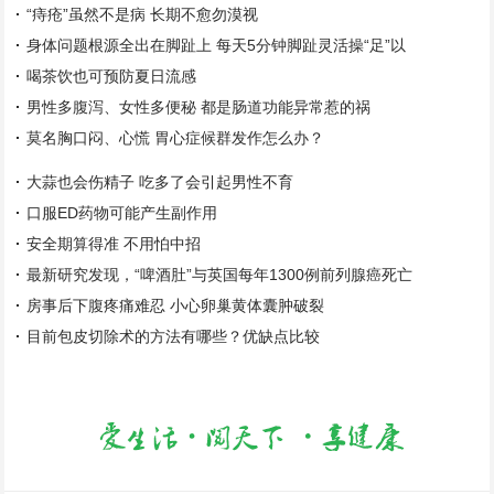
“痔疮”虽然不是病 长期不愈勿漠视
身体问题根源全出在脚趾上 每天5分钟脚趾灵活操“足”以
喝茶饮也可预防夏日流感
男性多腹泻、女性多便秘 都是肠道功能异常惹的祸
莫名胸口闷、心慌 胃心症候群发作怎么办？
大蒜也会伤精子 吃多了会引起男性不育
口服ED药物可能产生副作用
安全期算得准 不用怕中招
最新研究发现，“啤酒肚”与英国每年1300例前列腺癌死亡
房事后下腹疼痛难忍 小心卵巢黄体囊肿破裂
目前包皮切除术的方法有哪些？优缺点比较