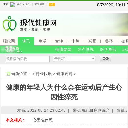
8/7/2026, 10:1
现代网
快讯
生活
女性
丰胸
减肥
美容
整
健康要闻
热点透视
医学资讯
环
当前位置：
>
行业快讯
>
健康要闻
>
健康的年轻人为什么会在运动后产生心
因性猝死
发布: 2022-08-24 23:02:43 |
来源:
现代健康网综合
|
编辑:ww
本文相关：
心因性猝死