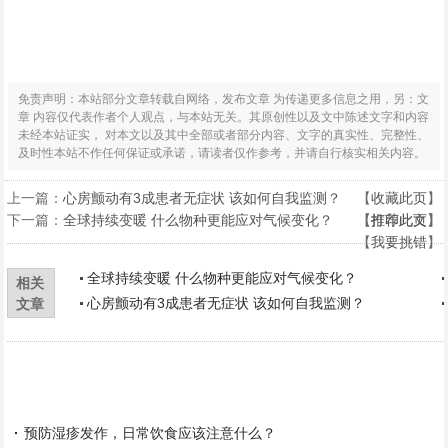
免责声明：本站部分文章转载自网络，发布文章 为传递更多信息之用，另：文
章 内容仅代表作者个人观点，与本站无关。其原创性以及文中陈述文字和内容
未经本站证实， 对本文以及其中全部或者部分内容、文字的真实性、完整性、
及时性本站不作任何保证或承诺，请读者仅作参考，并请自行核实相关内容。
上一篇：
心房颤动有3成患者无症状 该如何自我监测？
【
收藏此页
】
下一篇：
全球持续变暖 什么物种更能应对气候变化？
【
【
打印此页
推荐此文
】
】
【
我要挑错
】
全球持续变暖 什么物种更能应对气候变化？
相关
心房颤动有3成患者无症状 该如何自我监测？
文章
预防湿疹发作，日常饮食应该注意什么？