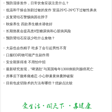
预防湿疹发作，日常饮食应该注意什么？
低温和干燥会加剧过敏的发作 室温25℃-26℃下过敏性鼻炎
反复肾结石警惕病因在脖子
秋燥养生 四款养生糖水请收好
长期熬夜会提高患Ⅱ型糖尿病和心脏病风险
预防肾结石应该少吃什么食物？
大蒜也会伤精子 吃多了会引起男性不育
口服ED药物可能产生副作用
安全期算得准 不用怕中招
最新研究发现，“啤酒肚”与英国每年1300例前列腺癌死亡
房事后下腹疼痛难忍 小心卵巢黄体囊肿破裂
目前包皮切除术的方法有哪些？优缺点比较