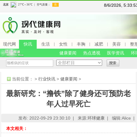
8/6/2026, 5:33
现代网
快讯
生活
女性
丰胸
减肥
美容
整
健康要闻
热点透视
医学资讯
环
当前位置：
>
行业快讯
>
健康要闻
>
最新研究：“撸铁”除了健身还可预防老
年人过早死亡
发布: 2022-09-29 23:30:10 |
来源:
环球健康
|
编辑:Alice |
本文相关：