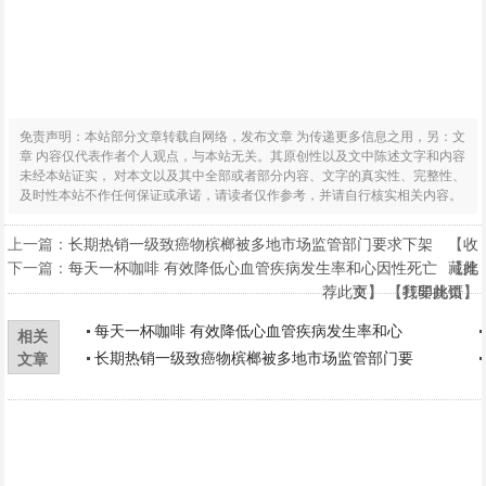
免责声明：本站部分文章转载自网络，发布文章 为传递更多信息之用，另：文
章 内容仅代表作者个人观点，与本站无关。其原创性以及文中陈述文字和内容
未经本站证实， 对本文以及其中全部或者部分内容、文字的真实性、完整性、
及时性本站不作任何保证或承诺，请读者仅作参考，并请自行核实相关内容。
上一篇：
长期热销一级致癌物槟榔被多地市场监管部门要求下架
【
收
下一篇：
每天一杯咖啡 有效降低心血管疾病发生率和心因性死亡
藏此
【
推
荐此文
页
】 【
】 【
打印此页
我要挑错
】
】
每天一杯咖啡 有效降低心血管疾病发生率和心
相关
长期热销一级致癌物槟榔被多地市场监管部门要
文章