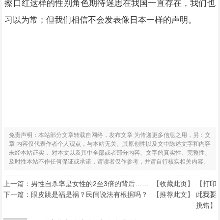
擦口红这样的性别角色期待迷思在我国一直存在，我们也
习以为常；但我们相信不会发表像日本一样的声明。
免责声明：本站部分文章转载自网络，发布文章 为传递更多信息之用，另：文
章 内容仅代表作者个人观点，与本站无关。其原创性以及文中陈述文字和内容
未经本站证实， 对本文以及其中全部或者部分内容、文字的真实性、完整性、
及时性本站不作任何保证或承诺，请读者仅作参考，并请自行核实相关内容。
上一篇：
男性自杀率是女性的2至3倍的背后……
【
收藏此页
】 【
打印
下一篇：
眼皮跳是福是祸？民间说法有根据吗？
【
推荐此文
】 【
此页
我要
】
挑错
】