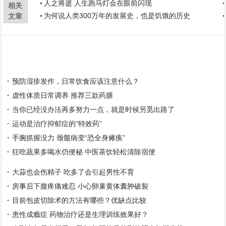
人之将逝 人生跑马灯会在眼前闪现
相关
为何说人类300万年的发展史，也是饥饿的历史
文章
预防湿疹发作，日常饮食应该注意什么？
虚性体质日常调养 推荐三款药膳
当你已经没办法再多努力一点，就是时候另觅出路了
运动是治疗抑郁症的“特效药”
手腕抓握没力 颈髓病变“恐全身瘫痪”
狂吃蔬果多喝水仍便秘 中医茶饮轻松清除宿便
大蒜也会伤精子 吃多了会引起男性不育
房事后下腹疼痛难忍 小心卵巢黄体囊肿破裂
目前包皮切除术的方法有哪些？优缺点比较
患性成瘾症 药物治疗还是生理训练效果好？