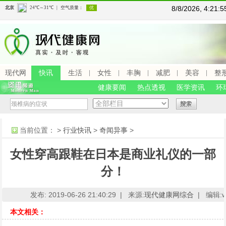
8/8/2026, 4:21
现代网
快讯
生活
女性
丰胸
减肥
美容
整
健康要闻
热点透视
医学资讯
环
当前位置：
>
行业快讯
>
奇闻异事
>
女性穿高跟鞋在日本是商业礼仪的一部
分！
发布: 2019-06-26 21:40:29 |
来源:
现代健康网综合
|
编辑:ww
本文相关：